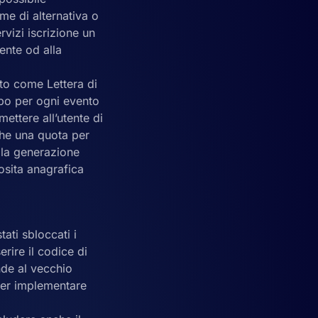
me di alternativa o
rvizi iscrizione un
ente od alla
to come Lettera di
ipo per ogni evento
ettere all’utente di
nche una quota per
 la generazione
posita anagrafica
tati sbloccati i
rire il codice di
nde al vecchio
 per implementare