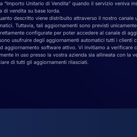
a “Importo Unitario di Vendita” quando il servizio veniva in
a di vendita su base lorda.
anto descritto viene distribuito attraverso il nostro canale uf
atici. Tuttavia, tali aggiornamenti sono previsti unicament
rettamente configurate per poter accedere al canale di agg
no usufruire degli aggiornamenti automatici tutti i clienti c
d aggiornamento software attivo. Vi invitiamo a verificare c
ente in uso presso la vostra azienda sia allineata con la ve
iare di tutti gli aggiornamenti rilasciati.