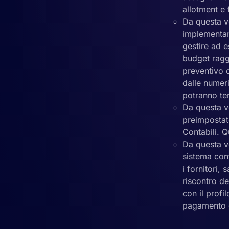
allotment e 
Da questa v
implementan
gestire ad e
budget raggr
preventivo d
dalle numeri
potranno ten
Da questa v
preimpostate
Contabili. Q
Da questa ve
sistema cont
i fornitori,
riscontro de
con il profi
pagamento 