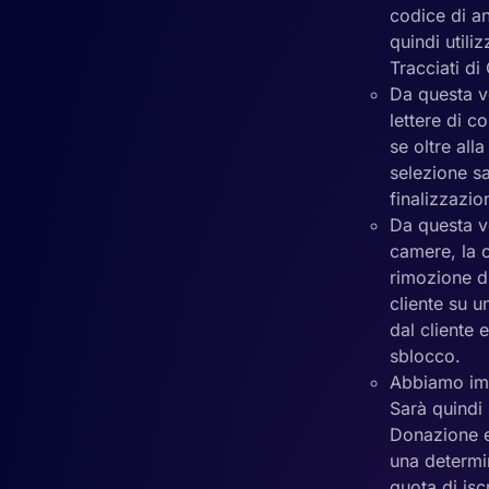
codice di an
quindi utili
Tracciati d
Da questa v
lettere di c
se oltre all
selezione sa
finalizzazion
Da questa ve
camere, la c
rimozione di
cliente su 
dal cliente
sblocco.
Abbiamo imp
Sarà quindi
Donazione e 
una determi
quota di isc