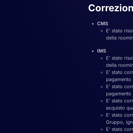
Correzion
CMS
E’ stato ri
della roomin
IMS
E’ stato ri
della roomin
E’ stato cor
pagamento d
E’ stato cor
pagamento d
E’ stato cor
acquisto qu
E’ stato co
Gruppo, ign
E’ stato co