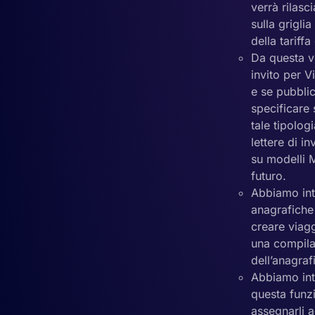
verrà rilas
sulla grigli
della tariff
Da questa v
invito per V
e se pubblic
specificare 
tale tipolog
lettere di i
su modelli M
futuro.
Abbiamo int
anagrafiche
creare viagg
una compila
dell’anagraf
Abbiamo intr
questa funz
assegnarli a