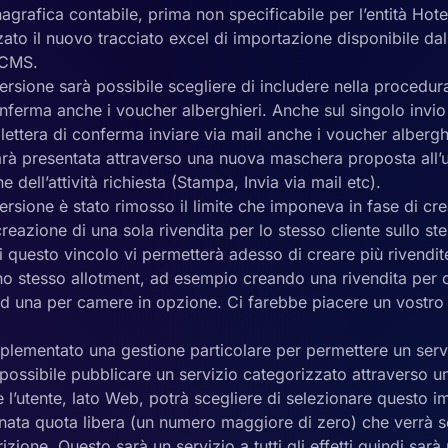
agrafica contabile, prima non specificabile per l’entità Hot
zzato il nuovo tracciato excel di importazione disponibile da
i CMS.
ersione sarà possibile scegliere di includere nella procedur
onferma anche i voucher alberghieri. Anche sul singolo invio
a lettera di conferma inviare via mail anche i voucher albergh
rà presentata attraverso una nuova maschera proposta all’ut
e dell’attività richiesta (Stampa, Invia via mail etc).
rsione è stato rimosso il limite che imponeva in fase di cre
reazione di una sola rivendita per lo stesso cliente sullo st
 questo vincolo vi permetterà adesso di creare più rivendit
uno stesso allotment, ad esempio creando una rivendita pe
 ed una per camere in opzione. Ci farebbe piacere un vostr
lementato una gestione particolare per permettere un serv
 possibile pubblicare un servizio categorizzato attraverso 
l’utente, lato Web, potrà scegliere di selezionare questo i
nata quota libera (un numero maggiore di zero) che verrà 
rizione. Questo sarà un servizio a tutti gli effetti quindi sarà