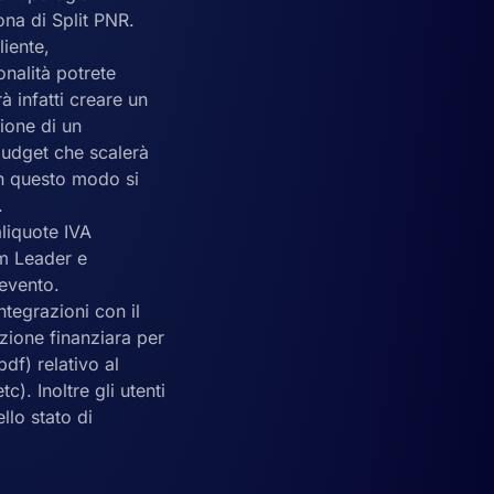
ona di Split PNR.
iente,
nalità potrete
à infatti creare un
ione di un
budget che scalerà
In questo modo si
.
liquote IVA
am Leader e
’evento.
ntegrazioni con il
azione finanziara per
pdf) relativo al
). Inoltre gli utenti
llo stato di