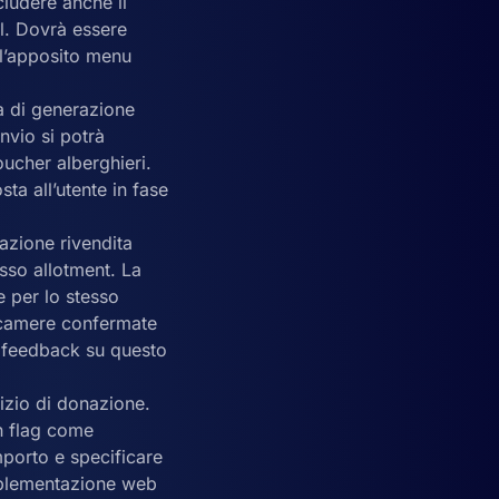
ncludere anche il
el. Dovrà essere
ll’apposito menu
a di generazione
nvio si potrà
oucher alberghieri.
a all’utente in fase
azione rivendita
esso allotment. La
e per lo stesso
r camere confermate
o feedback su questo
izio di donazione.
un flag come
mporto e specificare
mplementazione web