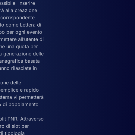
sibile inserire
erà alla creazione
o corrispondente.
to come Lettera di
ipo per ogni evento
ettere all’utente di
nche una quota per
la generazione delle
a anagrafica basata
nno rilasciate in
ione delle
semplice e rapido
istema vi permetterà
so di popolamento
plit PNR. Attraverso
o di slot per
i tipologia