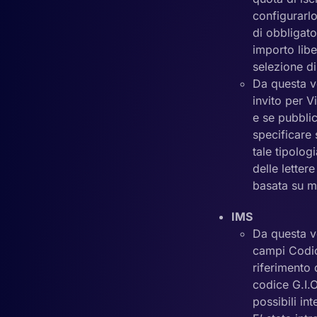
configurarlo
di obbligato
importo libe
selezione di
Da questa v
invito per V
e se pubblic
specificare 
tale tipolog
delle letter
basata su m
IMS
Da questa ve
campi Codic
riferimento
codice G.I.O
possibili in