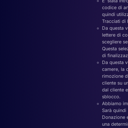
E’ stata int
codice di an
quindi utili
Tracciati di
Da questa v
lettere di c
scegliere se
Questa sele
di finalizzaz
Da questa ve
camere, la c
rimozione di
cliente su 
dal cliente
sblocco.
Abbiamo imp
Sarà quindi
Donazione e 
una determi