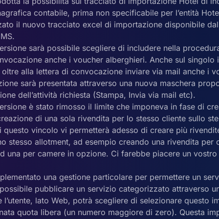
rodotta la possibilità sul tracciato di importazione Hotel di i
agrafica contabile, prima non specificabile per l’entità Hot
zzato il nuovo tracciato excel di importazione disponibile da
 IMS.
ersione sarà possibile scegliere di includere nella procedur
onvocazione anche i voucher alberghieri. Anche sul singolo i
 oltre alla lettera di convocazione inviare via mail anche i v
zione sarà presentata attraverso una nuova maschera propost
ione dell’attività richiesta (Stampa, Invia via mail etc).
rsione è stato rimosso il limite che imponeva in fase di cre
reazione di una sola rivendita per lo stesso cliente sullo st
 questo vincolo vi permetterà adesso di creare più rivendit
uno stesso allotment, ad esempio creando una rivendita pe
 ed una per camere in opzione. Ci farebbe piacere un vostr
lementato una gestione particolare per permettere un serv
 possibile pubblicare un servizio categorizzato attraverso 
l’utente, lato Web, potrà scegliere di selezionare questo i
nata quota libera (un numero maggiore di zero). Questa i