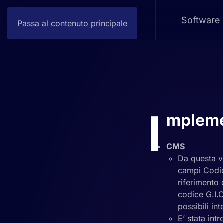
Software
Passa al contenuto principale
I
mpleme
CMS
Da questa ve
campi Codic
riferimento
codice G.I.O
possibili in
E’ stata int