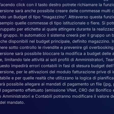
facendo click con il tasto destro potrete richiamare la funzi
ersione sarà anche possibile creare delle commesse multi cl
do un Budget di tipo “magazzino”. Attraverso questa funzio
sempio quelle commesse di tipo istituzionale o fiere. Si potr
uppato per etichette al quale attingere durante la realizzaz
i gruppo. In automatico il sistema creerà per il gruppo un 
che disponibili nel budget principale, definito magazzino. 
ere sotto controllo le rivendite e prevenire gli overbooking
ersione sarà possibile bloccare la modifica a budget delle a
, limitando tale attività ai soli profili di Amministratori, Te
uesto impedirà errori contabili in fasi di stesura budget dell
rsione, per le attivazioni del modulo fatturazione prive di i
abile e per quelle realtà che utilizzano la logica di pianific
 sarà possibile allegare ai mandati di pagamento un file (jpg, 
l pagamento effettuato (emissione VNet, CRO del Bonifico etc
lo Amministratori e Contabili potranno modificare il valore de
del mandato.