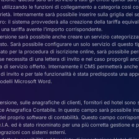
 utilizzando le funzioni di collegamento a categoria così co
rietà. Internamente sarà possibile inserire sulla griglia dei se
ro: il sistema provvederà alla creazione della tariffa equival
 una tariffa avente l’importo corrispondente.
ersione sarà possibile anche creare un servizio categorizza
isto. Sarà possibile configurare un solo servizio di questo t
ato per la procedura di iscrizione online, sarà possibile perm
se necessita di una lettera di invito e nel caso proporgli a
ia di servizio offerto. Internamente il CMS permetterà anche
e di invito e per tale funzionalità è stata predisposta una ap
odelli Microsoft Word.
rsione, sulle anagrafiche di clienti, fornitori ed hotel sono s
e Anagrafica Contabile. In questo campo sarà possibile inse
 del proprio software di contabilità. Questo campo corrispo
.I.A. ed è stato rinominato per una più corretta gestione e
tegrazioni con sistemi esterni.