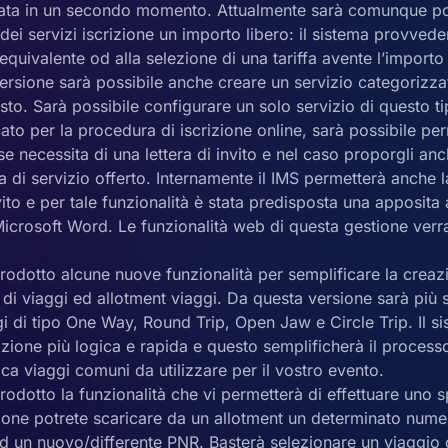
ciata in un secondo momento. Attualmente sarà comunque pos
a dei servizi iscrizione un importo libero: il sistema provved
a equivalente od alla selezione di una tariffa avente l’import
ersione sarà possibile anche creare un servizio categorizza
isto. Sarà possibile configurare un solo servizio di questo t
ato per la procedura di iscrizione online, sarà possibile perm
se necessita di una lettera di invito e nel caso proporgli a
ia di servizio offerto. Internamente il IMS permetterà anche 
nvito e per tale funzionalità è stata predisposta una apposit
icrosoft Word. Le funzionalità web di questa gestione verra
rodotto alcune nuove funzionalità per semplificare la creaz
 di viaggi ed allotment viaggi. Da questa versione sarà più 
i di tipo One Way, Round Trip, Open Jaw e Circle Trip. Il s
zione più logica e rapida e questo semplificherà il proces
ica viaggi comuni da utilizzare per il vostro evento.
odotto la funzionalità che vi permetterà di effettuare uno s
ione potrete scaricare da un allotment un determinato numer
d un nuovo/differente PNR. Basterà selezionare un viaggio d