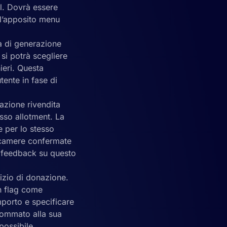
el. Dovrà essere
ll’apposito menu
a di generazione
 si potrà scegliere
ieri. Questa
ente in fase di
azione rivendita
esso allotment. La
e per lo stesso
r camere confermate
o feedback su questo
izio di donazione.
un flag come
mporto e specificare
sommato alla sua
 possibile