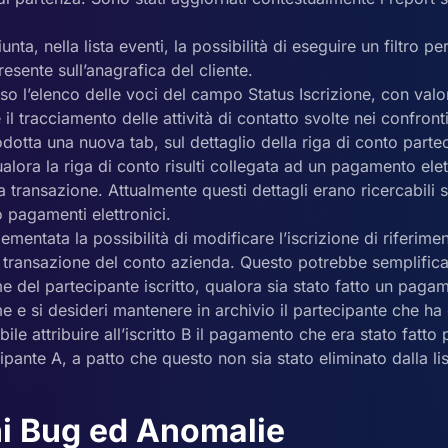
iunta, nella lista eventi, la possibilità di eseguire un filtro 
esente sull’anagrafica del cliente.
eso l’elenco delle voci del campo Status Iscrizione, con val
il tracciamento delle attività di contatto svolte nei confronti 
rodotta una nuova tab, sul dettaglio della riga di conto parte
ualora la riga di conto risulti collegata ad un pagamento ele
la transazione. Attualmente questi dettagli erano ricercabili 
o pagamenti elettronici.
lementata la possibilità di modificare l’iscrizione di riferime
 transazione del conto azienda. Questo potrebbe semplificar
 del partecipante iscritto, qualora sia stato fatto un paga
e si desideri mantenere in archivio il partecipante che ha 
bile attribuire all’iscritto B il pagamento che era stato fat
cipante A, a patto che questo non sia stato eliminato dalla list
i Bug ed Anomalie