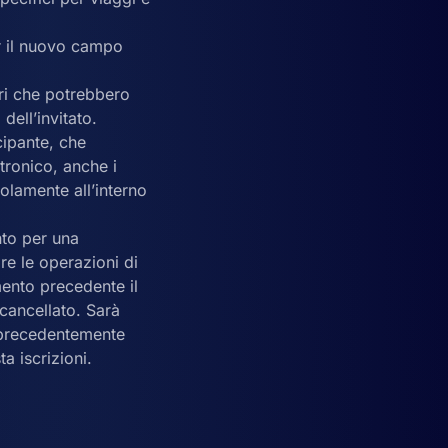
per il nuovo campo
ori che potrebbero
dell’invitato.
cipante, che
ttronico, anche i
solamente all’interno
nto per una
e le operazioni di
mento precedente il
cancellato. Sarà
to precedentemente
a iscrizioni.