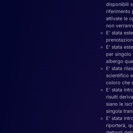
disponibili 
riferimento 
attivate le 
non verranno
E’ stata es
prenotazioni
E’ stata es
per singolo 
albergo qual
E’ stata ril
scientifico 
coloro che 
E’ stata int
risulti der
siano le isc
singola tran
E’ stata int
riporterà, q
dettagli del