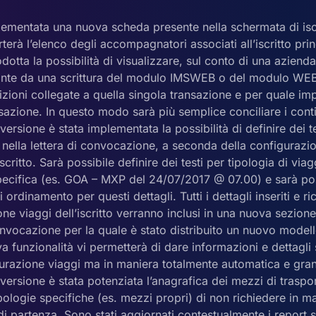
plementata una nuova scheda presente nella schermata di isc
terà l’elenco degli accompagnatori associati all’iscritto prin
rodotta la possibilità di visualizzare, sul conto di una azienda
ivante da una scrittura del modulo IMSWEB o del modulo WE
rizioni collegate a quella singola transazione e per quale im
sazione. In questo modo sarà più semplice conciliare i cont
ersione è stata implementata la possibilità di definire dei te
 nella lettera di convocazione, a seconda della configurazi
scritto. Sarà possibile definire dei testi per tipologia di viag
specifica (es. GOA – MXP del 24/07/2017 @ 07.00) e sarà pos
i ordinamento per questi dettagli. Tutti i dettagli inseriti e ri
ne viaggi dell’iscritto verranno inclusi in una nuova sezione
convocazione per la quale è stato distribuito un nuovo model
 funzionalità vi permetterà di dare informazioni e dettagli
gurazione viaggi ma in maniera totalmente automatica e gran
ersione è stata potenziata l’anagrafica dei mezzi di traspo
pologie specifiche (es. mezzi propri) di non richiedere in m
di partenza. Sono stati aggiornati contestualmente i report s