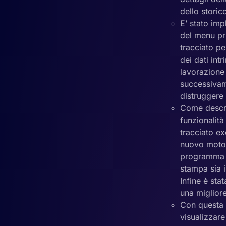
dello storic
E’ stato imp
del menu pri
tracciato pe
dei dati intr
lavorazione 
successivame
distruggere 
Come descri
funzionalità
tracciato e
nuovo motor
programma sc
stampa sia i
Infine è sta
una migliore
Con questa v
visualizzare