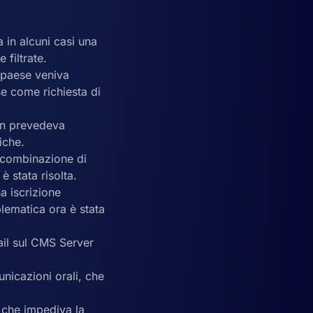
 in alcuni casi una
 filtrate.
l paese veniva
se come richiesta di
non prevedeva
siche.
a combinazione di
è stata risolta.
a iscrizione
lematica ora è stata
ail sul CMS Server
unicazioni orali, che
i che impediva la