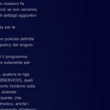
vio massivo fa
erciò se non verranno
i dettagli aggiuntivi
y per le
n policies definite
 policy del singolo
er il programma
ile solamente per
, qualora la riga
EBSERVICES, quali
porto incidono sulla
i aziende.
cipante, che
ttronico, anche i
solamente all’interno