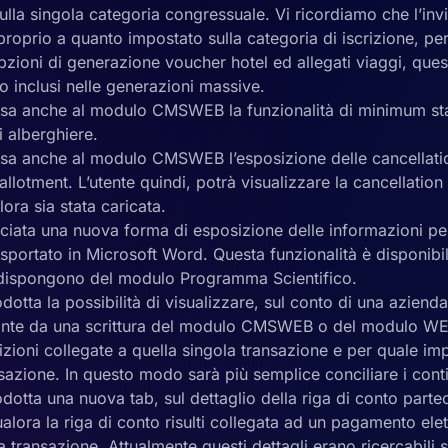
sulla singola categoria congressuale. Vi ricordiamo che l’in
proprio a quanto impostato sulla categoria di iscrizione, p
opzioni di generazione voucher hotel ed allegati viaggi, quest
 inclusi nelle generazioni massive.
tesa anche al modulo CMSWEB la funzionalità di minimum sta
 alberghiere.
tesa anche al modulo CMSWEB l’esposizione delle cancellatio
allotment. L’utente quindi, potrà visualizzare la cancellation
ora sia stata caricata.
asciata una nuova forma di esposizione delle informazioni p
esportato in Microsoft Word. Questa funzionalità è disponib
dispongono del modulo Programma Scientifico.
rodotta la possibilità di visualizzare, sul conto di una azienda
ivante da una scrittura del modulo CMSWEB o del modulo W
rizioni collegate a quella singola transazione e per quale im
sazione. In questo modo sarà più semplice conciliare i cont
rodotta una nuova tab, sul dettaglio della riga di conto parte
ualora la riga di conto risulti collegata ad un pagamento ele
la transazione. Attualmente questi dettagli erano ricercabili 