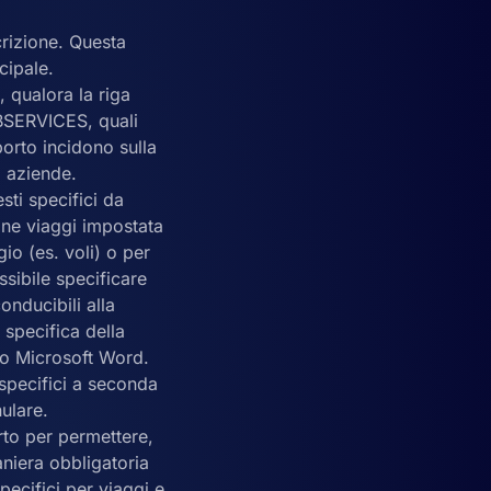
rizione. Questa
cipale.
, qualora la riga
BSERVICES, quali
porto incidono sulla
i aziende.
sti specifici da
one viaggi impostata
gio (es. voli) o per
sibile specificare
conducibili alla
 specifica della
lo Microsoft Word.
 specifici a seconda
ulare.
rto per permettere,
aniera obbligatoria
pecifici per viaggi e