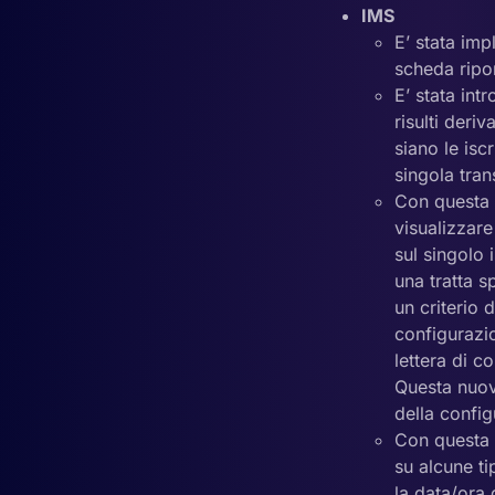
IMS
E’ stata im
scheda ripor
E’ stata int
risulti der
siano le isc
singola tran
Con questa v
visualizzare
sul singolo i
una tratta 
un criterio d
configurazio
lettera di 
Questa nuova
della confi
Con questa v
su alcune ti
la data/ora 