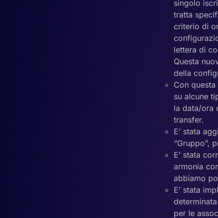
singolo iscr
tratta spec
criterio di o
configurazio
lettera di c
Questa nuova
della confi
Con questa v
su alcune ti
la data/ora 
transfer.
E’ stata agg
“Gruppo”, pr
E’ stata cor
armonia con
abbiamo pot
E’ stata imp
determinata 
per le assoc