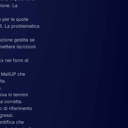
zione. La
e per le quote
R. La problematica
azione gestita se
ettere iscrizioni
cx nel form di
a MailUP che
ta.
.
va in termini
a corretta.
o di riferimento
gressi.
entifica che