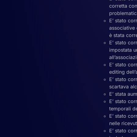
corretta co
problematica
E’ stato co
associative
è stata corre
E’ stato cor
impostata u
all’associaz
E’ stato cor
editing dell
E’ stato cor
scartava alc
E’ stata aum
E’ stato cor
temporali de
E’ stato cor
nelle ricevu
E’ stato cor