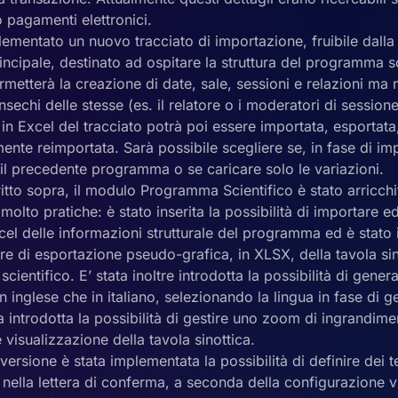
o pagamenti elettronici.
lementato un nuovo tracciato di importazione, fruibile dalla
ncipale, destinato ad ospitare la struttura del programma s
rmetterà la creazione di date, sale, sessioni e relazioni ma
insechi delle stesse (es. il relatore o i moderatori di sessione
in Excel del tracciato potrà poi essere importata, esportata
nte reimportata. Sarà possibile scegliere se, in fase di im
il precedente programma o se caricare solo le variazioni.
tto sopra, il modulo Programma Scientifico è stato arricch
 molto pratiche: è stato inserita la possibilità di importare 
xcel delle informazioni strutturale del programma ed è stat
e di esportazione pseudo-grafica, in XLSX, della tavola sin
ientifico. E’ stata inoltre introdotta la possibilità di genera
n inglese che in italiano, selezionando la lingua in fase di
ta introdotta la possibilità di gestire uno zoom di ingrandim
 visualizzazione della tavola sinottica.
ersione è stata implementata la possibilità di definire dei te
 nella lettera di conferma, a seconda della configurazione v