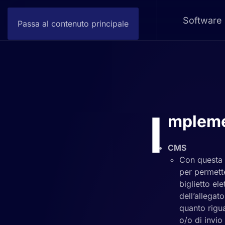
Software
Passa al contenuto principale
I
mpleme
CMS
Con questa v
per permette
biglietto el
dell’allegat
quanto rigua
o/o di invio