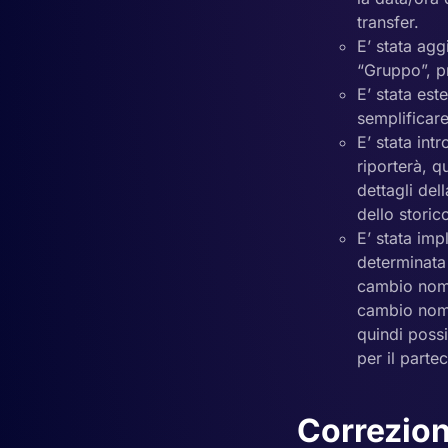
transfer.
E’ stata agg
“Gruppo”, pr
E’ stata est
semplificare 
E’ stata int
riporterà, q
dettagli del
dello storic
E’ stata imp
determinata
cambio nome
cambio nome 
quindi possi
per il parte
Correzion