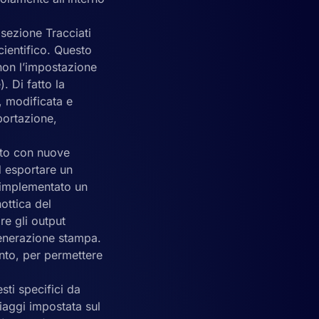
 sezione Tracciati
cientifico. Questo
 non l’impostazione
). Di fatto la
, modificata e
portazione,
ito con nuove
ed esportare un
o implementato un
ottica del
re gli output
 generazione stampa.
ento, per permettere
sti specifici da
iaggi impostata sul