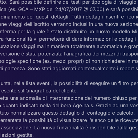
itto. Sarà possibile definire dei testi per tipologia di viaggio
ifica (es. GOA – MXP del 24/07/2017 @ 07.00) e sarà possibi
rdinamento per questi dettagli. Tutti i dettagli inseriti e ricon
ne viaggi dell’iscritto verranno inclusi in una nuova sezione
onferma per la quale è stato distribuito un nuovo modello M
 funzionalità vi permetterà di dare informazioni e dettagli
gurazione viaggi ma in maniera totalmente automatica e gran
ersione è stata potenziata l’anagrafica dei mezzi di traspo
pologie specifiche (es. mezzi propri) di non richiedere in m
di partenza. Sono stati aggiornati contestualmente i report s
iunta, nella lista eventi, la possibilità di eseguire un filtro 
esente sull’anagrafica del cliente.
retta una anomalia di interpretazione del numero chiuso per 
 quanto indicato nella delibera Age.na.s. Grazie ad una vo
uto normalizzare questo dettaglio di conteggio e calcolo.
lementata la possibilità di visualizzare l’elenco delle ricev
associazione. La nuova funzionalità è disponibile dalla ges
iazioni gestite.