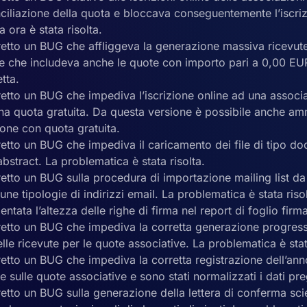
nciliazione della quota e bloccava conseguentemente l’iscri
 ora è stata risolta.
rretto un BUG che affliggeva la generazione massiva ricevut
 e che includeva anche le quote con importo pari a 0,00 EU
tta.
retto un BUG che impediva l’iscrizione online ad una associ
na quota gratuita. Da questa versione è possibile anche amm
ione con quota gratuita.
retto un BUG che impediva il caricamento dei file di tipo do
’abstract. La problematica è stata risolta.
retto un BUG sulla procedura di importazione mailing list d
une tipologie di indirizzi email. La problematica è stata risol
entata l’altezza delle righe di firma nel report di foglio firma
retto un BUG che impediva la corretta generazione progressi
lle ricevute per le quote associative. La problematica è stat
retto un BUG che impediva la corretta registrazione dell’ann
te sulle quote associative e sono stati normalizzati i dati pre
retto un BUG sulla generazione della lettera di conferma sci