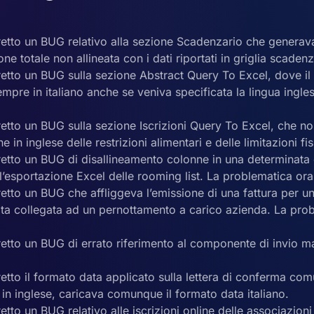
retto un BUG relativo alla sezione Scadenzario che generava
ne totale non allineata con i dati riportati in griglia scadenze
rretto un BUG sulla sezione Abstract Query To Excel, dove i
mpre in italiano anche se veniva specificata la lingua ingle
rretto un BUG sulla sezione Iscrizioni Query To Excel, che 
e in inglese delle restrizioni alimentari e delle limitazioni fi
rretto un BUG di disallineamento colonne in una determinat
ull’esportazione Excel delle rooming list. La problematica ora 
retto un BUG che affliggeva l’emissione di una fattura per un
ta collegata ad un pernottamento a carico azienda. La prob
retto un BUG di errato riferimento al componente di invio m
retto il formato data applicato sulla lettera di conferma com
in inglese, caricava comunque il formato data italiano.
retto un BUG relativo alle iscrizioni online delle associazion