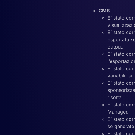
CMS
E’ stato cor
visualizzazio
E’ stato co
esportato se
output.
E’ stato co
l’esportazion
E’ stato co
variabili, s
E’ stato cor
sponsorizza
risolta.
E’ stato cor
Manager.
E’ stato cor
se generato 
E’ stato cor