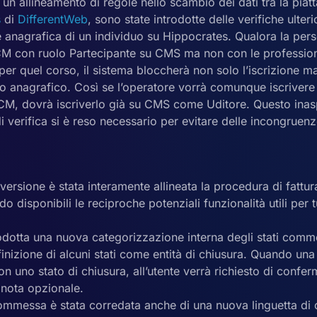
 un allineamento di regole nello scambio dei dati tra la pi
s
di
DifferentWeb
, sono state introdotte delle verifiche ulteri
ne anagrafica di un individuo su Hippocrates. Qualora la pers
M con ruolo Partecipante su CMS ma non con le professioni
per quel corso, il sistema bloccherà non solo l’iscrizione m
o anagrafico. Così se l’operatore vorrà comunque iscrivere 
ECM, dovrà iscriverlo già su CMS come Uditore. Questo inas
 verifica si è reso necessario per evitare delle incongruenz
.
ersione è stata interamente allineata la procedura di fattu
o disponibili le reciproche potenziali funzionalità utili per t
trodotta una nuova categorizzazione interna degli stati co
finizione di alcuni stati come entità di chiusura. Quando u
n uno stato di chiusura, all’utente verrà richiesto di confer
 nota opzionale.
commessa è stata corredata anche di una nuova linguetta di o