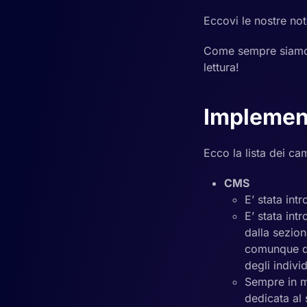
Eccovi le nostre not
Come sempre siamo 
lettura!
Implemen
Ecco la lista dei ca
CMS
E’ stata int
E’ stata int
dalla sezio
comunque dov
degli individ
Sempre in ma
dedicata al 