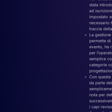
stata introd
ad iscrizion
impostato s
necessario t
traccia dell
La gestione 
permette di 
evento, ha r
per l’operat
semplice co
categorie co
progettazio
Con questa v
da parte dei
semplicemen
nota per det
successivame
i capi revis