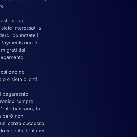
re
gestione dei
iete interessati a
rd, contattate il
d Payments non è
migrati dal
 pagamento,
gestione dei
e e siete clienti
di pagamento
ttronico sempre
’ente bancario, la
a però non
clusi senza successo
dovi anche tentativi