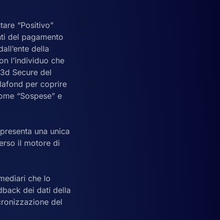
are “Positivo”
enti del pagamento
all’ente della
on l’individuo che
e 3d Secure del
lafond per coprire
 come “Sospese” e
 presenta una unica
erso il motore di
mediari che lo
dback dei dati della
cronizzazione del