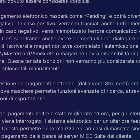
ro dovuto essere considerati conclusi.
agamento elettronico nascerà come “Pending” e potrà divent
tivo”. In caso positivo, verranno tracciati anche i riferim
 In caso negativo, verrà memorizzato l’errore comunicatoci d
 Così si potranno anche avere elementi utili per dialogare c
 di iscriversi e magari non avrà completato l’autenticazion
SA/Mastercard/Amex etc o magari non avrà disponibilità di p
one. Queste tentate iscrizioni non verranno più considerate
 sbloccabili manualmente.
estione dei pagamenti elettronici (dalla voce Strumenti) ora
uova maschera permette funzioni avanzate di ricerca, attrav
zioni di esportazione.
ei pagamenti inoltre è stato migliorato ed ora, per gli inter
viene interrogato il sistema elettronico per un ulteriore fee
 Questo permette di normalizzare i rari casi di mancata sin
 pagamento dalla banca al server MICE Suite del cliente.