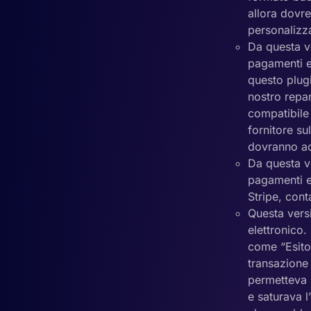
allora dovre
personalizz
Da questa ve
pagamenti e
questo plug
nostro repa
compatibile
fornitore s
dovranno ac
Da questa ve
pagamenti el
Stripe, cont
Questa vers
elettronico
come “Esito 
transazione
permetteva l
e saturava l