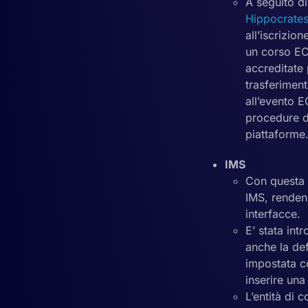
A seguito di
Hippocrate
all’iscrizio
un corso EC
accreditate 
trasferiment
all’evento 
procedure di
piattaforme
IMS
Con questa v
IMS, rendend
interfacce.
E’ stata in
anche la de
impostata co
inserire una
L’entità di 