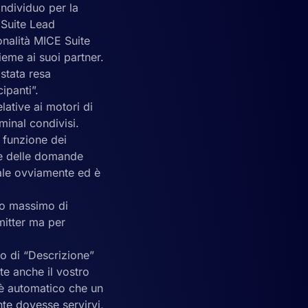
individuo per la
 Suite Lead
onalità MICE Suite
eme ai suoi partner.
 stata resa
ipanti”.
lative ai motori di
inal condivisi.
a funzione dei
che delle domande
nale ovviamente ed è
ero massimo di
mitter ma per
o di “Descrizione”
te anche il vostro
è automatico che un
te dovesse servirvi,