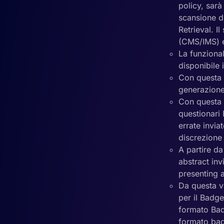
policy, sarà
scansione d
Retrieval. I
(CMS/IMS) e 
La funzional
disponibile 
Con questa v
generazione
Con questa v
questionari 
errate invia
discrezione 
A partire d
abstract inv
presenting a
Da questa v
per il Badg
formato Bad
formato bad