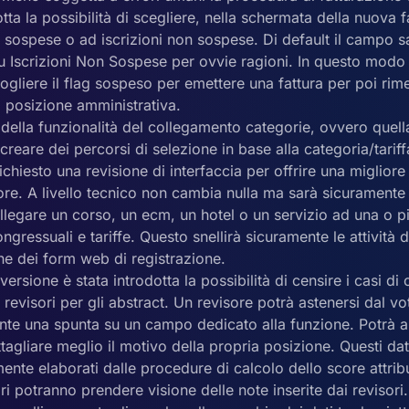
otta la possibilità di scegliere, nella schermata della nuova f
i sospese o ad iscrizioni non sospese. Di default il campo 
u Iscrizioni Non Sospese per ovvie ragioni. In questo modo
ogliere il flag sospeso per emettere una fattura per poi rime
a posizione amministrativa.
della funzionalità del collegamento categorie, ovvero quell
creare dei percorsi di selezione in base alla categoria/tariff
ichiesto una revisione di interfaccia per offrire una miglior
ore. A livello tecnico non cambia nulla ma sarà sicuramente
llegare un corso, un ecm, un hotel o un servizio ad una o p
ngressuali e tariffe. Questo snellirà sicuramente le attività 
ne dei form web di registrazione.
ersione è stata introdotta la possibilità di censire i casi di c
 revisori per gli abstract. Un revisore potrà astenersi dal 
te una spunta su un campo dedicato alla funzione. Potrà a
tagliare meglio il motivo della propria posizione. Questi da
nte elaborati dalle procedure di calcolo dello score attribu
ori potranno prendere visione delle note inserite dai revisori.