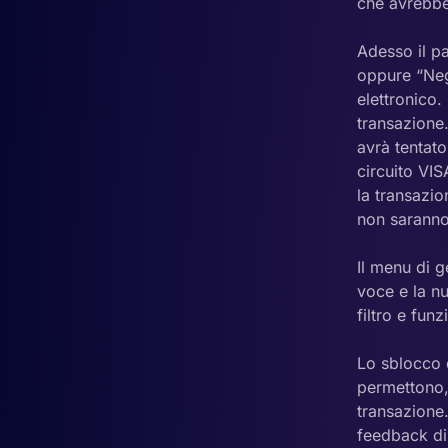
che avrebbe
Adesso il p
oppure “Nega
elettronico.
transazione.
avrà tentato
circuito VI
la transazi
non saranno
Il menu di g
voce e la n
filtro e fun
Lo sblocco d
permettono, 
transazione.
feedback di