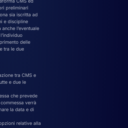
attaforma CMS ed
ori preliminari
ona sia iscritta ad
 e discipline
a anche l’eventuale
l’individuo
primento delle
e tra le due
razione tra CMS e
utte e due le
mmessa che prevede
na commessa verrà
mare la data e di
pzioni relative alla