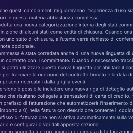
che questi cambiamenti miglioreranno l’esperienza d’uso sia
tori in questa materia abbastanza complessa.
trodotta una nuova categorizzazione interna degli stati co
finizione di alcuni stati come entità di chiusura. Quando u
n uno stato di chiusura, all’utente verrà richiesto di confer
 nota opzionale.
commessa è stata corredata anche di una nuova linguetta di o
un contratto con il committente. Quando è necessario tracci
 si potrà utilizzare questa nuova linguetta per abilitare il con
er tracciare la ricezione del contratto firmato e la data di
mpi sono ricercabili dalla griglia eventi.
rsione è possibile includere una nuova riga di dettaglio au
se che risultano collegate a transazioni di carta di credito.
 prefisso di fatturazione che automatizzerà l’inserimento di
porto a 0) nella fattura con descrizione contente il codice
prefisso di fatturazione non si attiva automaticamente sulla v
arlo e configurarlo voi dall’apposita sezione.
meno soggetta a errori umani la procedura di fatturazione de