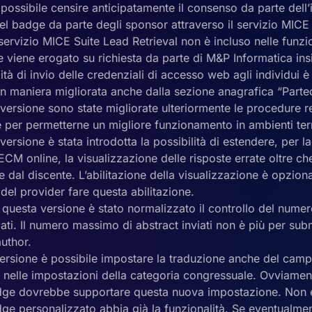
 possibile censire anticipatamente il consenso da parte dell’
el badge da parte degli sponsor attraverso il servizio MICE
l servizio MICE Suite Lead Retrieval non è incluso nelle funzi
viene erogato su richiesta da parte di M&P Informatica insi
ità di invio delle credenziali di accesso web agli individui è
in maniera migliorata anche dalla sezione anagrafica “Partec
ersione sono state migliorate ulteriormente le procedure re
 per permetterne un migliore funzionamento in ambienti term
ersione è stata introdotta la possibilità di estendere, per l
ECM online, la visualizzazione delle risposte errate oltre 
te dal discente. L’abilitazione della visualizzazione è opzio
del provider fare questa abilitazione.
a questa versione è stato normalizzato il controllo del num
iati. Il numero massimo di abstract inviati non è più per sub
uthor.
ersione è possibile impostare la traduzione anche del camp
e nelle impostazioni della categoria congressuale. Ovviamen
ge dovrebbe supportare questa nuova impostazione. Non 
ge personalizzato abbia già la funzionalità. Se eventualmen