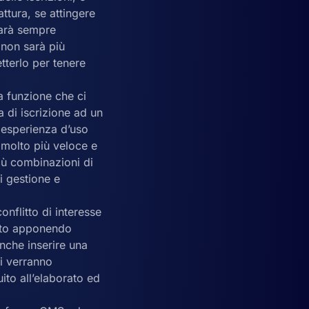
attura, se attingere
sarà sempre
 non sarà più
tterlo per tenere
a funzione che ci
a di iscrizione ad un
e esperienza d’uso
 molto più veloce e
iù combinazioni di
di gestione e
onflitto di interesse
voto apponendo
nche inserire una
ti verranno
ito all’elaborato ed