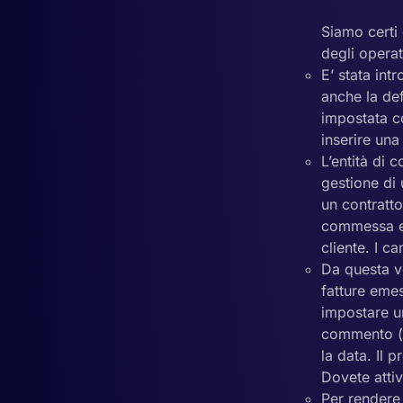
Siamo certi 
degli opera
E’ stata in
anche la de
impostata co
inserire una
L’entità di 
gestione di 
un contratto
commessa e p
cliente. I ca
Da questa ve
fatture emes
impostare un
commento (im
la data. Il 
Dovete attiv
Per rendere 