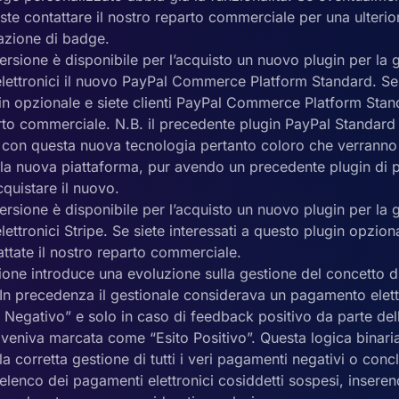
ste contattare il nostro reparto commerciale per una ulterio
azione di badge.
rsione è disponibile per l’acquisto un nuovo plugin per la 
lettronici il nuovo PayPal Commerce Platform Standard. Se s
in opzionale e siete clienti PayPal Commerce Platform Standa
rto commerciale. N.B. il precedente plugin PayPal Standar
 con questa nuova tecnologia pertanto coloro che verranno 
ulla nuova piattaforma, pur avendo un precedente plugin di
quistare il nuovo.
rsione è disponibile per l’acquisto un nuovo plugin per la 
ettronici Stripe. Se siete interessati a questo plugin opzional
attate il nostro reparto commerciale.
ione introduce una evoluzione sulla gestione del concetto 
. In precedenza il gestionale considerava un pagamento ele
Negativo” e solo in caso di feedback positivo da parte dell
 veniva marcata come “Esito Positivo”. Questa logica binari
a corretta gestione di tutti i veri pagamenti negativi o con
’elenco dei pagamenti elettronici cosiddetti sospesi, inseren