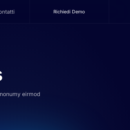
ntatti
Richiedi Demo
s
m nonumy eirmod