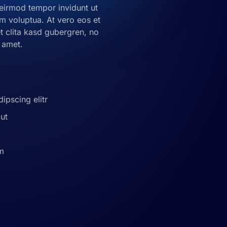
eirmod tempor invidunt ut
m voluptua. At vero eos et
t clita kasd gubergren, no
 amet.
ipscing elitr
ut
am