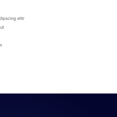
ipscing elitr
ut
am