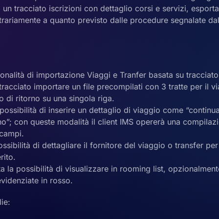
o un tracciato iscrizioni con dettaglio corsi e servizi, esport
trariamente a quanto previsto dalle procedure segnalate dal
nalità di importazione Viaggi e Tranfer basata su tracciato
racciato importare un file precompilati con 3 tratte per il v
io di ritorno su una singola riga.
possibilità di inserire un dettaglio di viaggio come “continu
no”; con queste modalità il client IMS opererà una compilaz
 campi.
possibilità di dettagliare il fornitore del viaggio o transfer p
rito.
 la possibilità di visualizzare in rooming list, opzionalmen
evidenziate in rosso.
ie: