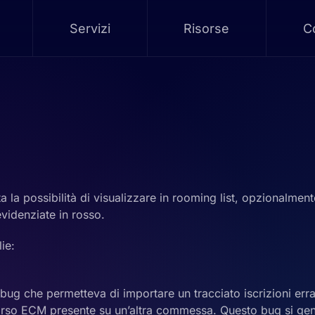
Servizi
Risorse
Co
 la possibilità di visualizzare in rooming list, opzionalmen
evidenziate in rosso.
ie:
bug che permetteva di importare un tracciato iscrizioni erra
 corso ECM presente su un’altra commessa. Questo bug si g