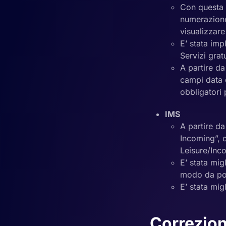
Con questa v
numerazione 
visualizzare
E’ stata im
Servizi gratu
A partire da
campi data d
obbligatori p
IMS
A partire da
Incoming”, 
Leisure/Inco
E’ stata mig
modo da pote
E’ stata mig
Correzion