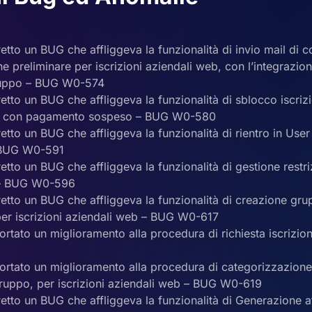
retto un BUG che affliggeva la funzionalità di invio mail di 
 preliminare per iscrizioni aziendali web, con l’integrazione
gruppo – BUG W0-574
retto un BUG che affliggeva la funzionalità di sblocco iscri
t, con pagamento sospeso – BUG W0-580
retto un BUG che affliggeva la funzionalità di rientro in User
– BUG W0-591
retto un BUG che affliggeva la funzionalità di gestione restriz
– BUG W0-596
retto un BUG che affliggeva la funzionalità di creazione gru
 per iscrizioni aziendali web – BUG W0-617
ortato un miglioramento alla procedura di richiesta iscrizi
ortato un miglioramento alla procedura di categorizzazione s
ruppo, per iscrizioni aziendali web – BUG W0-619
retto un BUG che affliggeva la funzionalità di Generazione 