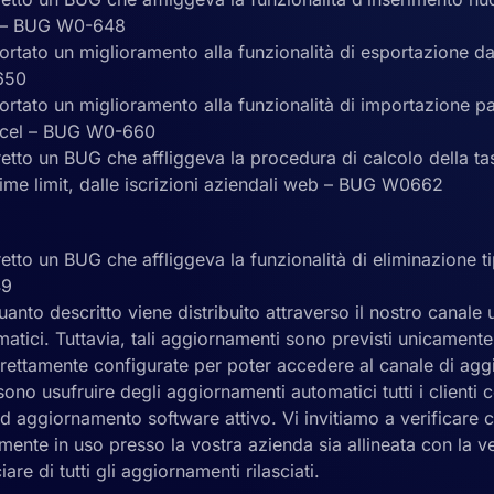
 – BUG W0-648
ortato un miglioramento alla funzionalità di esportazione dat
650
ortato un miglioramento alla funzionalità di importazione pa
Excel – BUG W0-660
retto un BUG che affliggeva la procedura di calcolo della ta
time limit, dalle iscrizioni aziendali web – BUG W0662
retto un BUG che affliggeva la funzionalità di eliminazione 
49
anto descritto viene distribuito attraverso il nostro canale uf
atici. Tuttavia, tali aggiornamenti sono previsti unicament
rettamente configurate per poter accedere al canale di agg
no usufruire degli aggiornamenti automatici tutti i clienti c
d aggiornamento software attivo. Vi invitiamo a verificare c
ente in uso presso la vostra azienda sia allineata con la ve
iare di tutti gli aggiornamenti rilasciati.