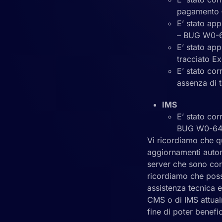
pagamento
E’ stato app
– BUG W0-
E’ stato app
tracciato 
E’ stato cor
assenza di 
IMS
E’ stato cor
BUG W0-6
Vi ricordiamo che qu
aggiornamenti autom
server che sono cor
ricordiamo che posso
assistenza tecnica e
CMS o di IMS attualm
fine di poter benefic