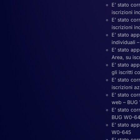
E’ stato cor
iscrizioni i
E’ stato cor
iscrizioni 
E’ stato app
individuali
E’ stato app
Area, su is
E’ stato app
gli iscritti
E’ stato cor
iscrizioni 
E’ stato cor
web – BUG
E’ stato cor
BUG W0-6
E’ stato ap
W0-645
E’ stato cor