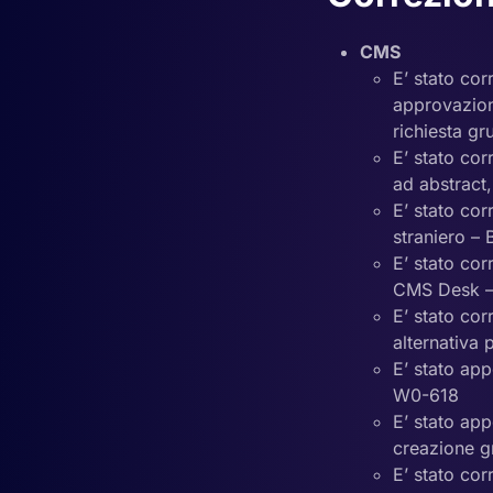
CMS
E’ stato cor
approvazione
richiesta 
E’ stato cor
ad abstrac
E’ stato cor
straniero 
E’ stato cor
CMS Desk 
E’ stato cor
alternativa
E’ stato app
W0-618
E’ stato app
creazione g
E’ stato cor