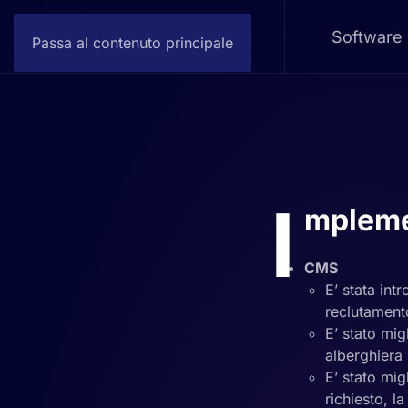
Software
Passa al contenuto principale
I
mpleme
CMS
E’ stata intr
reclutament
E’ stato migl
alberghiera
E’ stato mig
richiesto, l