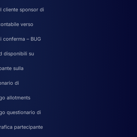
l cliente sponsor di
contabile verso
 di conferma – BUG
 disponibili su
pante sulla
onario di
ogo allotments
ogo questionario di
rafica partecipante