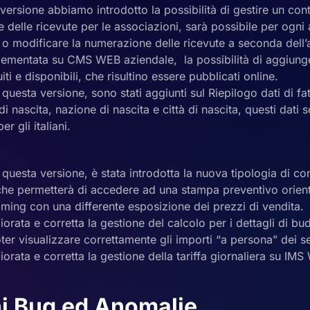
ersione abbiamo introdotto la possibilità di gestire un cont
delle ricevute per le associazioni, sarà possibile per ogni
 o modificare la numerazione delle ricevute a seconda dell’
plementata su CMS WEB aziendale, la possibilità di aggiung
iti e disponibili, che risultino essere pubblicati online.
 questa versione, sono stati aggiunti sul Riepilogo dati di fat
i nascita, nazione di nascita e città di nascita, questi dati s
er gli italiani.
 questa versione, è stata introdotta la nuova tipologia di 
che permetterà di accedere ad una stampa preventivo orient
ming con una differente esposizione dei prezzi di vendita.
liorata e corretta la gestione del calcolo per i dettagli di bud
r visualizzare correttamente gli importi “a persona” dei ser
liorata e corretta la gestione della tariffa giornaliera su IM
i Bug ed Anomalie