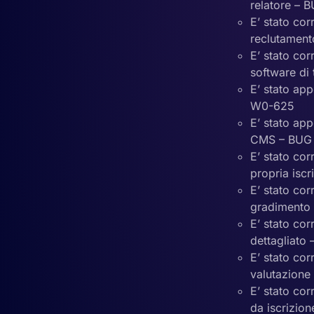
relatore –
E’ stato cor
reclutament
E’ stato cor
software di
E’ stato app
W0-625
E’ stato app
CMS – BUG
E’ stato cor
propria isc
E’ stato cor
gradimento
E’ stato cor
dettagliat
E’ stato cor
valutazione
E’ stato cor
da iscrizi