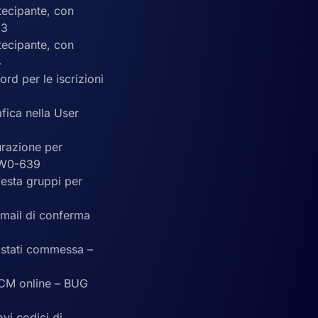
rtecipante, con
33
rtecipante, con
4
rd per le iscrizioni
afica nella User
urazione per
G W0-639
iesta gruppi per
e mail di conferma
i stati commessa –
 ECM online – BUG
vi codici di