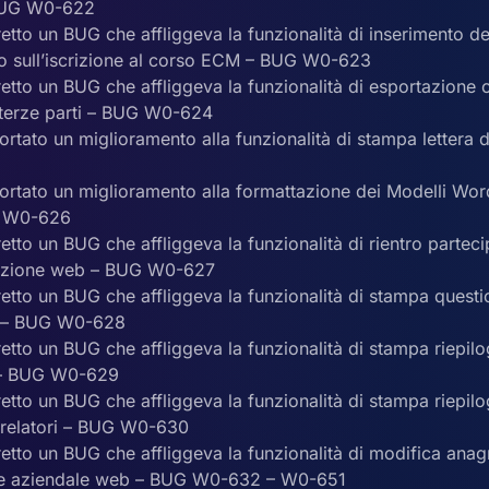
 BUG W0-622
retto un BUG che affliggeva la funzionalità di inserimento de
o sull’iscrizione al corso ECM – BUG W0-623
retto un BUG che affliggeva la funzionalità di esportazione 
 terze parti – BUG W0-624
ortato un miglioramento alla funzionalità di stampa lettera
ortato un miglioramento alla formattazione dei Modelli Word
 W0-626
retto un BUG che affliggeva la funzionalità di rientro parteci
rizione web – BUG W0-627
retto un BUG che affliggeva la funzionalità di stampa questi
 – BUG W0-628
retto un BUG che affliggeva la funzionalità di stampa riepil
o – BUG W0-629
retto un BUG che affliggeva la funzionalità di stampa riepil
 relatori – BUG W0-630
retto un BUG che affliggeva la funzionalità di modifica anag
one aziendale web – BUG W0-632 – W0-651