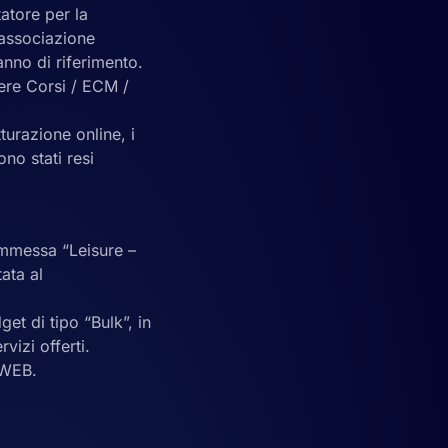
atore per la
 associazione
anno di riferimento.
ere Corsi / ECM /
turazione online, i
ono stati resi
commessa “Leisure –
ata al
get di tipo “Bulk”, in
vizi offerti.
S WEB.