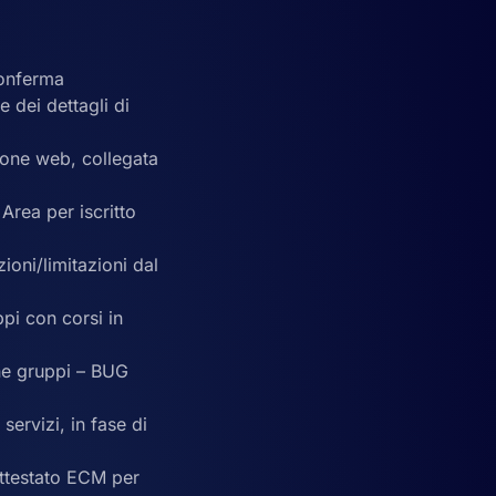
conferma
 dei dettagli di
zione web, collegata
 Area per iscritto
ioni/limitazioni dal
ppi con corsi in
one gruppi – BUG
ervizi, in fase di
attestato ECM per