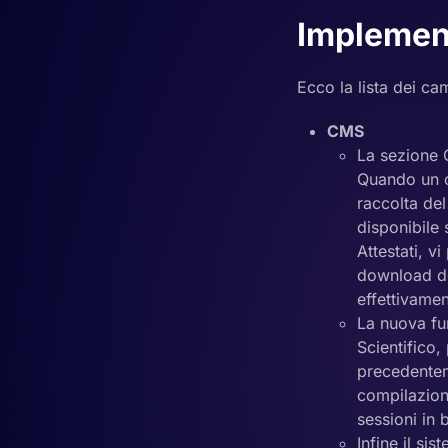
Implemen
Ecco la lista dei ca
CMS
La sezione 
Quando un c
raccolta del
disponibile
Attestati, v
download de
effettivamen
La nuova fu
Scientifico,
precedentem
compilazione
sessioni in
Infine il si