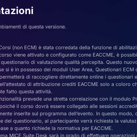
tazioni
mbiamenti di questa versione.
Corsi (non ECM) è stata corredata della funzione di abilit
orso viene attivato e configurato come EACCME, è possibili
 questionario di valutazione qualità percepita. Questo nuov
 se si è in possesso dei moduli User Area, Questionari ECM
i permetterà di raccogliere direttamente online i questionari e
ll’attestato di attribuzione crediti EACCME solo a coloro 
te fatto questa attività.
nzionalità prevede una stretta correlazione con il modulo
 poiché il corso dovrà essere collegato alle sessioni accredi
ente inserite sul programma dell’evento. In questo modo, d
 del questionario, al partecipante verrà richiesta la valuta
 base a quanto richiede la normativa per EACCME.
stema MICE Suite Desk sarà in grado di effettuare operazioni