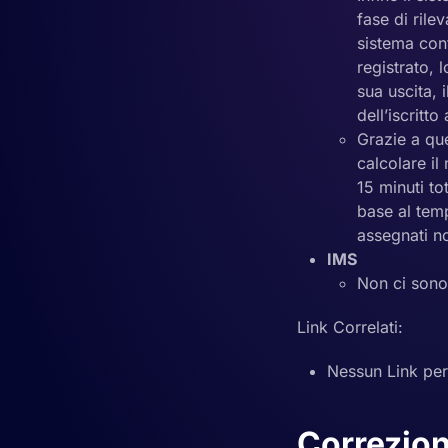
fase di rile
sistema cont
registrato, 
sua uscita, 
dell’iscritto
Grazie a que
calcolare il
15 minuti to
base al tem
assegnati no
IMS
Non ci sono
Link Correlati:
Nessun Link per
Correzion