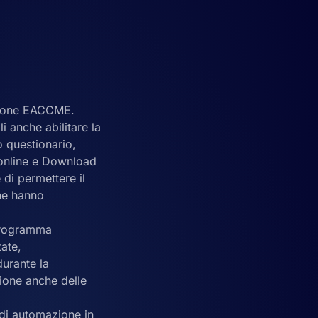
azione EACCME.
 anche abilitare la
o questionario,
 online e Download
 di permettere il
che hanno
 Programma
tate,
urante la
zione anche delle
 di automazione in