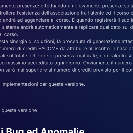
vamento presenze: effettuando un rilevamento presenze su ses
rollerà l’esistenza dell’associazione tra l’utente ed il corso 
lo andrà ad agganciare al corso. E quando registrerà il suo i
il sistema andrà automaticamente a replicare quel dato sui d
 al corso.
sta sinergia di soluzioni, la procedura di generazione attes
 numero di crediti EACCME da attribuire all’iscritto in base a
tali sul totale delle ore di presenza maturate, con calcolo su
po massimo accreditato ogni giorno. Ovviamente il numero 
n sarà mai superiore al numero di crediti previsto per il co
 implementazioni per questa versione.
 questa versione
i Bug ed Anomalie