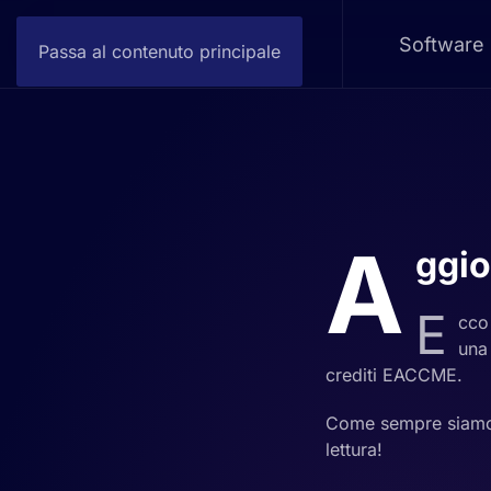
Software
Passa al contenuto principale
A
ggi
E
cco 
una
crediti EACCME.
Come sempre siamo 
lettura!