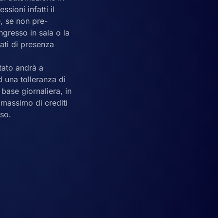
sioni infatti il
e, se non pre-
ngresso in sala o la
ati di presenza
tato andrà a
d una tolleranza di
 base giornaliera, in
massimo di crediti
rso.